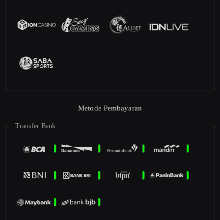
Metode Pembayaran
Transfer Bank