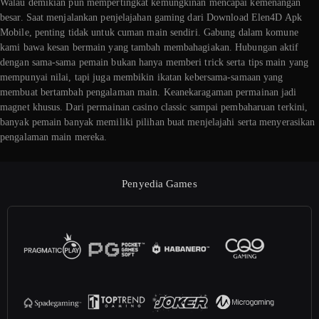
Walau demikian pun mempertingkat kemungkinan mencapai kemenangan
besar. Saat menjalankan penjelajahan gaming dari Download Elen4D Apk
Mobile, penting tidak untuk cuman main sendiri. Gabung dalam komune
kami bawa kesan bermain yang tambah membahagiakan. Hubungan aktif
dengan sama-sama pemain bukan hanya memberi trick serta tips main yang
mempunyai nilai, tapi juga membikin ikatan kebersama-samaan yang
membuat bertambah pengalaman main. Keanekaragaman permainan jadi
magnet khusus. Dari permainan casino classic sampai pembaharuan terkini,
banyak pemain banyak memiliki pilihan buat menjelajahi serta menyerasikan
pengalaman main mereka.
Penyedia Games