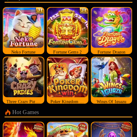
Neko Fortune
Fortune Gems 2
Fortune Dragon
Three Crazy Piggies
Poker Kingdom Win
Wings Of Iguazu
Hot Games