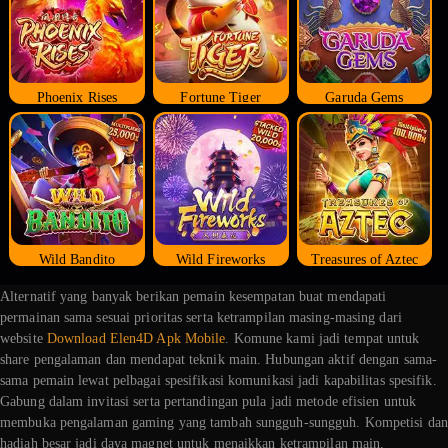
Phoenix Rises
Fortune Tiger
Garuda Gems
Wild Bandito
Wild Fireworks
Treasures of Aztec
Alternatif yang banyak berikan pemain kesempatan buat mendapati
permainan sama sesuai prioritas serta ketrampilan masing-masing dari
website
Download Elen4D Apk Mobile
. Komune kami jadi tempat untuk
share pengalaman dan mendapat teknik main. Hubungan aktif dengan sama-
sama pemain lewat pelbagai spesifikasi komunikasi jadi kapabilitas spesifik.
Gabung dalam invitasi serta pertandingan pula jadi metode efisien untuk
membuka pengalaman gaming yang tambah sungguh-sungguh. Kompetisi dan
hadiah besar jadi daya magnet untuk menaikkan ketrampilan main.