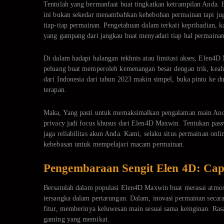
Tentulah yang bermanfaat buat tingkatkan ketrampilan Anda. B
ini bukan sekedar menambahkan kehebohan permainan tapi ju
tiap-tiap permainan. Pengetahuan dalam terkait kepribadian, 
yang gampang dari jangkau buat menyadari tiap hal permainan
Di dalam hadapi halangan tekhnis atau limitasi akses, Elen4D 
peluang buat memperoleh kemenangan besar dengan trik, keahl
dari Indonesia dari tahun 2023 makin simpel, buka pintu ke d
terapan.
Maka, Yang pasti untuk memaksimalkan pengalaman main Anda. Pr
privacy jadi focus khusus dari Elen4D Maxwin. Tentukan pass
jaga reliabilitas akun Anda. Kami, selaku situs permainan on
kebebasan untuk mempelajari macam permainan.
Pengembaraan Sengit Elen 4D: Ca
Bersatulah dalam populasi Elen4D Maxwin buat merasai atmosf
tersangka dalam pertarungan. Dalam, inovasi permainan secara
fitur, memberinya keluwesan main sesuai sama keinginan. Ras
gaming yang memikat.