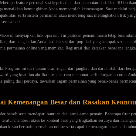
eberapa feature personalisasi kepribadian dan perabotan dari Elen 4D berika
ga menaikkan kemungkinan Anda memperoleh kemenangan. Saat melalui perjal
kapabilitas, serta sistem permainan akan menolong saat meningkatkan trik yan
 secara baik.
Maxwin menyiapkan link opsi sah. Ini pastikan pemain masih tetap bisa nikmat
ian, dan pengabdian Anda. Jadilah sisi dari populasi yang kompak serta cic
unia permainan online yang memikat. Registrasi dari kerjakan beberapa lang
ogram ini dari desain biar ringan dari jangkau dan dari install dari berapa 
word yang kuat dan aktifkan tes dua cara membuat perlindungan account Anda
line paling dari percaya, tawarkan ragam permainan yang benar-benar bermacam
pai Kemenangan Besar dan Rasakan Keuntu
er heboh serta mendapati bantuan dari sama-sama pemain. Beberapa fitur peny
 teratur memberi akses ke kontent baru yang tingkatkan serunya dan halanga
akan kesan bermain permainan online serta capai kemenangan besar pada tahu