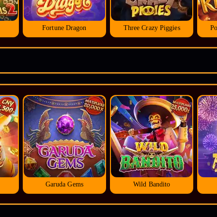
Fortune Dragon
Three Crazy Piggies
P
Garuda Gems
Wild Bandito