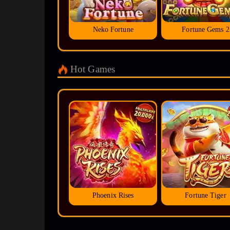
Neko Fortune
Fortune Gems 2
Hot Games
Phoenix Rises
Fortune Tiger