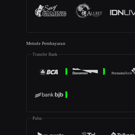
Metode Pembayaran
Transfer Bank
Pulsa