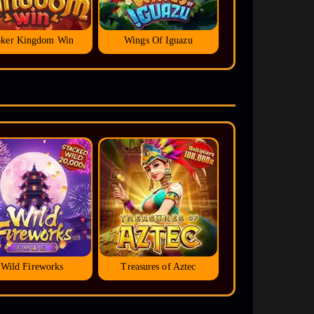
oker Kingdom Win
Wings Of Iguazu
Wild Fireworks
Treasures of Aztec