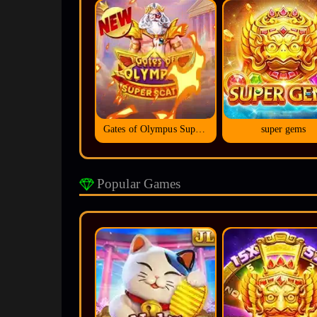
Gates of Olympus Super Scatter
super gems
Popular Games